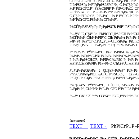
СЃРїРѕСЃРѕР±СЃС‚РІСѓСЋС‰РёРµ РІС‹РІРµРґ
РІРёРЅРЅРѕ-РєР°РјРµРЅРЅРѕР№, С‚РѕСЂРјРѕР
РєР°РїСѓСЃС‚Р° РЅРѕСЂРјР°Р»РёР·СѓРµС‚ С
Р•СЃР»Рё РІ РЅРµР±Р»Р°РіРѕРїСЂРёСЏС
С‚СЂРµРІРѕРіСѓ, РїР»РѕС…Рѕ Р·Р°СЃС‹РїР°Р
РєР°РїСѓСЃС‚РЅРѕРіРѕ СЃРѕРєР°.
РћСЃРµРЅРЅРµРµ РјРµРЅСЋ РЅР° РЅРµР±Р
Р—Р°РІС‚СЂР°Рє
. РћРІСЃСЏРЅР°СЏ РєР°С€
РёСЃРїРѕР»СЊР·РѕРІР°С‚СЊ РјРµРґ) РёР»Рё 
РёР»Рё РєР°СЂС‚РѕС„РµР»СЊРЅРѕРµ РїСЋС
Р›РѕРјС‚РёРє С…Р»РµР±Р°, С‡Р°Р№ РёР»Рё СЃС
РћР±РµРґ
. РЎР°Р»Р°С‚ РёР· РѕРІРѕС‰РµР№
РњРѕР»РѕС‡РЅС‹Р№ РёР»Рё РѕРІРѕС‰РЅРѕР№ 
Р·РµР»РµРЅСЊСЋ, РѕРІРѕС‰РЅС‹Рј РёР»Рё 
РѕРІРѕС‰РЅРѕРіРѕ РёР»Рё С„СЂСѓРєС‚РѕРІРѕРі
РџРѕР»РґРЅРёРє.
2 СЏР±Р»РѕРєР° РёР»Рё 
Р°РЅС‚РёРґРµРїСЂРµСЃСЃР°РЅС‚С‹,
Р°СЂС‚РµСЂРёР°Р»СЊРЅРѕРµ РґР°РІР»РµРЅР
РЈР¶РёРЅ.
РЎР°Р»Р°С‚, СЃС‹СЂРЅРёРєРё Рё
Р»РµР±Р°, С‡Р°Р№ РёР»Рё СЃС‚Р°РєР°РЅ РјРѕ
Р—Р° С‡Р°СЃ РґРѕ СЃРЅР°.
РЎС‚Р°РєР°РЅ РѕС
{textmore}
TEXT +
TEXT -
РћРїСѓР±Р»Рё