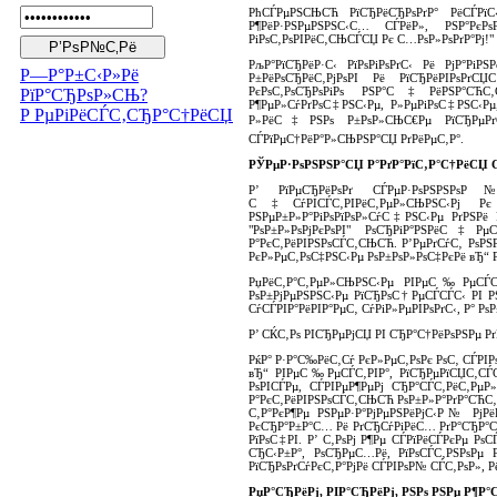
РћСЃРµРЅСЊСЋ РїСЂРёСЂРѕРґР° РёСЃРїС‹
Р¶РёР·РЅРµРЅРЅС‹С… СЃРёР», РЅР°РєРѕР
РіРѕС‚РѕРІРёС‚СЊСЃСЏ Рє С…РѕР»РѕРґР°Рј!"
РљР°РїСЂРёР·С‹ РїРѕРіРѕРґС‹ Рё РјР°Р
Р—Р°Р±С‹Р»Рё
Р±РёРѕСЂРёС‚РјРѕРІ Рё РїСЂРёРІРѕРґСЏ
РєРѕС‚РѕСЂРѕРіРѕ РЅР°С‡РёРЅР°СЋС‚
РїР°СЂРѕР»СЊ?
Р¶РµР»СѓРґРѕС‡РЅС‹Рµ, Р»РµРіРѕС‡РЅС‹Рµ,
Р РµРіРёСЃС‚СЂР°С†РёСЏ
Р»РёС‡РЅРѕ Р±РѕР»СЊС€Рµ РїСЂРµРґСЂР
СЃРїРµС†РёР°Р»СЊРЅР°СЏ РґРёРµС‚Р°.
РЎРµР·РѕРЅРЅР°СЏ Р°РґР°РїС‚Р°С†РёСЏ 
Р’ РїРµСЂРёРѕРґ СЃРµР·РѕРЅРЅРѕР№
С‡СѓРІСЃС‚РІРёС‚РµР»СЊРЅС‹Рј Рє Р
РЅРµР±Р»Р°РіРѕРїРѕР»СѓС‡РЅС‹Рµ РґРЅРё 
"РѕР±Р»РѕРјРєРѕРІ" РѕСЂРіР°РЅРёС‡
Р°РєС‚РёРІРЅРѕСЃС‚СЊСЋ. Р’РµРґСѓС‚ РѕР
РєР»РµС‚РѕС‡РЅС‹Рµ РѕР±РѕР»РѕС‡РєРё вЂ“ 
РџРёС‚Р°С‚РµР»СЊРЅС‹Рµ РІРµС‰РµСЃС‚
РѕР±РјРµРЅРЅС‹Рµ РїСЂРѕС†РµСЃСЃС‹ РІ 
СѓСЃРІР°РёРІР°РµС‚ СѓРіР»РµРІРѕРґС‹, Р° Р
Р’ СЌС‚Рѕ РІСЂРµРјСЏ РІ СЂР°С†РёРѕРЅРµ Рґ
РќР° Р·Р°С‰РёС‚Сѓ РєР»РµС‚РѕРє РѕС‚ СЃРІ
вЂ“ РІРµС‰РµСЃС‚РІР°, РїСЂРµРїСЏС‚СЃ
РѕРІСЃРµ, СЃРІРµР¶РµРј СЂР°СЃС‚РёС‚Рµ
Р°РєС‚РёРІРЅРѕСЃС‚СЊСЋ РѕР±Р»Р°РґР°СЋС‚ Р
С‚Р°РєР¶Рµ РЅРµР·Р°РјРµРЅРёРјС‹Р№ Р
РєСЂР°Р±Р°С… Рё РґСЂСѓРіРёС… РґР°СЂР°С…
РїРѕС‡РІ. Р’ С‚РѕРј Р¶Рµ СЃРїРёСЃРєРµ Рѕ
СЂС‹Р±Р°, РѕСЂРµС…Рё, РїРѕСЃС‚РЅРѕРµ 
РїСЂРѕРґСѓРєС‚Р°РјРё СЃРІРѕР№ СЃС‚РѕР», Р
РџР°СЂРёРј, РІР°СЂРёРј, РЅРѕ РЅРµ Р¶Р°