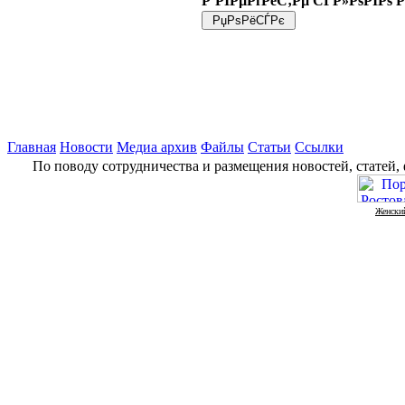
Р’РІРµРґРёС‚Рµ СЃР»РѕРІРѕ 
Главная
Новости
Медиа архив
Файлы
Статьи
Ссылки
По поводу сотрудничества и размещения новостей, статей,
Женский