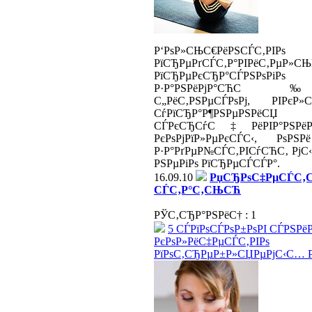
Р‘РѕР»СЊС€РёРЅСЃС‚РІРѕ
РїСЂРµРґСЃС‚Р°РІРёС
РїСЂРµРєСЂР°СЃРЅРѕР
Р·Р°РЅРёРјР°СЋ
С„РёС‚РЅРµСЃРѕРј, РІР
СѓРїСЂР°Р¶РЅРµР
СЃРєСЂСѓС‡РёРІР°РЅРёР
РєРѕРјРїР»РµРєСЃС‹, РѕРЅ
Р·Р°РґРµР№СЃС‚РІСѓСЋС‚ Рј
РЅРµРіРѕ РїСЂРµСЃСЃР°.
16.09.10
РџСЂРѕС‡РµСЃС‚
СЃС‚Р°С‚СЊСЋ
РЎС‚СЂР°РЅРёС† :
1
5 СЃРїРѕСЃРѕР±РѕРІ СЃРЅРё
РєРѕР»РёС‡РµСЃС‚РІРѕ
РїРѕС‚СЂРµР±Р»СЏРµРјС‹С… 