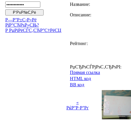
Название:
Описание:
Р—Р°Р±С‹Р»Рё
РїР°СЂРѕР»СЊ?
Р РµРіРёСЃС‚СЂР°С†РёСЏ
Рейтинг:
РџСЂРѕСЃРјРѕС‚СЂРѕРІ:
Прямая ссылка
HTML код
BB код
«
РќР°Р·Р°Рґ