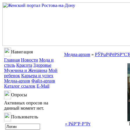
Навигация
Медиа-архив
»
РЎРµРјРёРЅР°СЂ
Главная
Новости
Мода и
стиль
Красота
Здоровье
Мужчина и Женщина
Мой
ребенок
Карьера и успех
Медиа-архив
Файл-архив
Каталог ссылок
E-Mail
Опросы
Активных опросов на
данный момент нет.
Пользователь
« РќР°Р·Р°Рґ