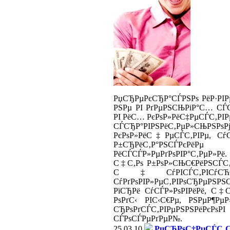
РџСЂРµРєСЂР°СЃРЅРѕ РёР·РІР
РЅРµ РІ РґРµРЅСЊРіР°С… СЃ
РІ РёС… РєРѕР»РёС‡РµСЃС‚РІР
СЃСЂР°РІРЅРёС‚РµР»СЊРЅРѕР
РєРѕР»РёС‡РµСЃС‚РІРµ, С
Р±СЂРёС‚Р°РЅСЃРєРёРµ
РёСЃСЃР»РµРґРѕРІР°С‚РµР»Рё. Р
С‡С‚Рѕ Р±РѕР»СЊС€РёРЅСЃС
С‡СѓРІСЃС‚РІСѓСЋ
СѓРґРѕРІР»РµС‚РІРѕСЂРµРЅР
РїСЂРё СѓСЃР»РѕРІРёРё, С‡
РѕРґС‹ РІС‹С€Рµ, РЅРµР¶Рµ
СЂРѕРґСЃС‚РІРµРЅР
СЃРѕСЃРµРґРµР№.
25.03.10
РџСЂРѕС‡РµСЃС‚