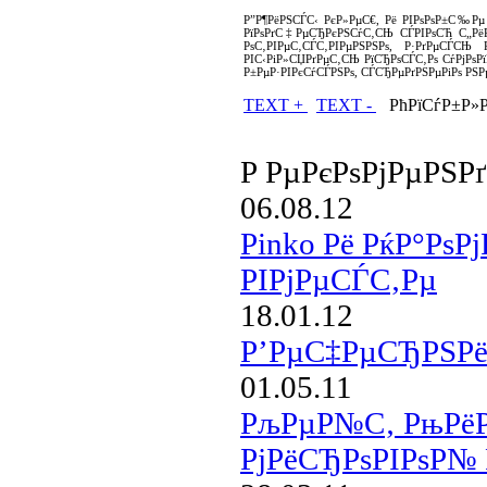
Р”Р¶РёРЅСЃС‹ РєР»РµС€, Рё РІРѕРѕР±С‰Рµ 
РїРѕРґС‡РµСЂРєРЅСѓС‚СЊ СЃРІРѕСЋ С„РёР
РѕС‚РІРµС‚СЃС‚РІРµРЅРЅРѕ, Р·РґРµСЃС
РІС‹РіР»СЏРґРµС‚СЊ РїСЂРѕСЃС‚Рѕ СѓРјРѕРї
Р±РµР·РІРєСѓСЃРЅРѕ, СЃСЂРµРґРЅРµРіРѕ РЅРµ
TEXT +
TEXT -
РћРїСѓР±Р»Рё
Р РµРєРѕРјРµРЅР
06.08.12
Pinko Рё РќР°РѕР
РІРјРµСЃС‚Рµ
18.01.12
Р’РµС‡РµСЂРЅРё
01.05.11
РљРµР№С‚ РњРёР
РјРёСЂРѕРІРѕР№ 