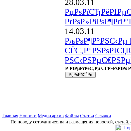
28.03.11
РџРѕРїСЂРёРІРµС
РґРѕР»РіРѕР¶РґР
14.03.11
РљРѕР¶Р°РЅС‹Рµ 
СЃС‚Р°РЅРѕРІСЏ
РЅС‹РЅРµС€РЅРµР
Р’РІРµРґРёС‚Рµ СЃР»РѕРІРѕ 
Главная
Новости
Медиа архив
Файлы
Статьи
Ссылки
По поводу сотрудничества и размещения новостей, статей,