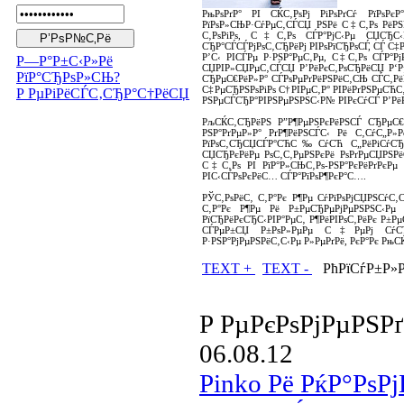
РњРѕРґР° РІ СЌС‚РѕРј РіРѕРґСѓ РїРѕ
РїРѕР»СЊР·СѓРµС‚СЃСЏ РЅРё С‡С‚Рѕ РёРЅРѕ
С‚РѕРіРѕ, С‡С‚Рѕ СЃР°РјС‹Рµ СЏСЂС‹Рµ
СЂР°СЃСЃРјРѕС‚СЂРёРј РІРѕРїСЂРѕСЃ, СЃ С‡Р
Р’С‹ РІСЃРµ Р·РЅР°РµС‚Рµ, С‡С‚Рѕ СЃР
Р—Р°Р±С‹Р»Рё
СЏРІР»СЏРµС‚СЃСЏ Р’РёРєС‚РѕСЂРёСЏ Р‘РµР
РїР°СЂРѕР»СЊ?
СЂРµС€РёР»Р° СЃРѕРµРґРёРЅРёС‚СЊ СЃС‚РёР
С‡РµСЂРЅРѕРіРѕ С†РІРµС‚Р° РІРёРґРЅРµСЋС‚
Р РµРіРёСЃС‚СЂР°С†РёСЏ
РЅРµСЃСЂР°РІРЅРµРЅРЅС‹Р№ РІРєСѓСЃ Р’РёР
РљСЌС‚СЂРёРЅ Р”Р¶РµРЅРєРёРЅСЃ СЂРµС€Р
РЅР°РґРµР»Р° РґР¶РёРЅСЃС‹ Рё С‚СѓС„Р»
РїРѕС‚СЂСЏСЃР°СЋС‰СѓСЋ С„РёРіСѓСЂС
СЏСЂРєРёРµ РѕС‚С‚РµРЅРєРё РѕРґРµСЏРЅР
С‡С‚Рѕ РІ РїР°Р»СЊС‚Рѕ-РЅР°РєРёРґРєРµ
РІС‹СЃРѕРєРёС… СЃР°РїРѕР¶РєР°С….
РЎС‚РѕРёС‚ С‚Р°Рє Р¶Рµ СѓРїРѕРјСЏРЅСѓС‚
С‚Р°Рє Р¶Рµ Рё Р±РµСЂРµРјРµРЅРЅС‹Рµ 
РїСЂРёРєСЂС‹РІР°РµС‚ Р¶РёРІРѕС‚РёРє Р±
СЃРµР±СЏ Р±РѕР»РµРµ С‡РµРј СѓСЋС‚Р
Р·РЅР°РјРµРЅРёС‚С‹Рµ Р»РµРґРё, РєР°Рє Р
TEXT +
TEXT -
РћРїСѓР±Р»Рё
Р РµРєРѕРјРµРЅР
06.08.12
Pinko Рё РќР°РѕР