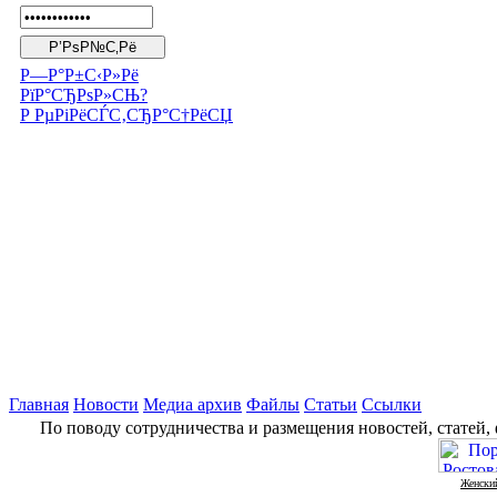
Р—Р°Р±С‹Р»Рё
РїР°СЂРѕР»СЊ?
Р РµРіРёСЃС‚СЂР°С†РёСЏ
Главная
Новости
Медиа архив
Файлы
Статьи
Ссылки
По поводу сотрудничества и размещения новостей, статей,
Женский