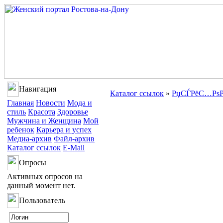
Навигация
Каталог ссылок
»
РџСЃРёС…РѕР
Главная
Новости
Мода и
стиль
Красота
Здоровье
Мужчина и Женщина
Мой
ребенок
Карьера и успех
Медиа-архив
Файл-архив
Каталог ссылок
E-Mail
Опросы
Активных опросов на
данный момент нет.
Пользователь