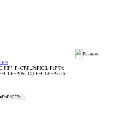
Реклама
РІРё
ЃС‚РІР°, Р»СЋР±РѕРІСЊ РєР°Рє
 Р»СЋР±РІРё, СЏ Р»СЋР±Р»СЋ