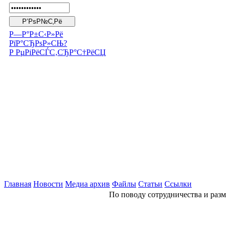
Р—Р°Р±С‹Р»Рё
РїР°СЂРѕР»СЊ?
Р РµРіРёСЃС‚СЂР°С†РёСЏ
Главная
Новости
Медиа архив
Файлы
Статьи
Ссылки
По поводу сотрудничества и разм