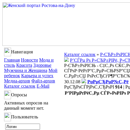
Навигация
Каталог ссылок
»
Р›СЋР±РѕРІСЊ
Главная
Новости
Мода и
Р’СЃРµ Рѕ Р»СЋР±РІРё, Р»
стиль
Красота
Здоровье
Р›СЋР±РѕРІСЊ - С‡С‚Рѕ СЌС‚Рѕ
Мужчина и Женщина
Мой
СЃРѕР·РёРґР°С‚РµР»СЊРЅР°СЏ
ребенок
Карьера и успех
С‚РµР±СЏ РѕРєСЂСѓР¶Р°СЋС‰Р
Медиа-архив
Файл-архив
30.12.08
РџРµСЂРµР№С‚Рё
Каталог ссылок
E-Mail
РџСЂРѕСЃРјРѕС‚СЂРѕРІ
914
|
Р
Р’РІРµРґРёС‚Рµ СЃР»РѕРІРѕ 
Опросы
Активных опросов на
данный момент нет.
Пользователь