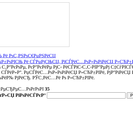
 Рё РѕС‚РЅРѕС€РµРЅРёСЏ
СЋР±РѕРІСЊ Рё СЃРµРјСЊСЏ, РїСЃРёС…РѕР»РѕРіРёСЏ Р»СЋР±
 С‚Р°РєРѕРµ, РєР°РєРёРµ РјС‹ РёСЃРїС‹С‚С‹РІР°РµРј С‡СѓРІС
 СЃРёР»Р°. РџСЃРёС…РѕР»РѕРіРёСЏ Р»СЋР±РІРё, РјР°РіРёСЏ
ёР№ РјРёСЂ. РЎС‚РёС…Рё Рѕ Р»СЋР±РІРё.
џРµСЂРµС…РѕРґРѕРІ
35
РґР»СЏ РїРѕРёСЃРєР°