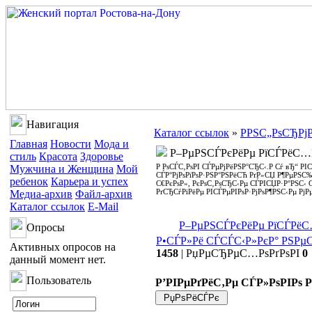
Навигация
Каталог ссылок
»
РРЅС„РѕСЂР
Главная
Новости
Мода и
Р–РµРЅСЃРєРёРµ РїСЃРёС…Р
стиль
Красота
Здоровье
Р РѕСЃС‚РѕРІ СЃРµРјРёРЅР°СЂС‹.Р Сѓ вЂ“ РІ
Мужчина и Женщина
Мой
СЃР°РјРѕРїРѕР·РЅР°РЅРёСЋ РґР»СЏ Р¶РµРЅС
ребенок
Карьера и успех
С€РєРѕР», РєРѕС‚РѕСЂС‹Рµ СЃРІСЏР·Р°РЅС‹ 
РґСЂСѓРіРёРµ РІСЃРµРІРѕР·РјРѕР¶РЅС‹Рµ Рј
Медиа-архив
Файл-архив
Каталог ссылок
E-Mail
Р–РµРЅСЃРєРёРµ РїСЃРёС…
Опросы
Р•СЃР»Рё СЃСЃС‹Р»РєР° РЅРµ
Активных опросов на
1458
|
РџРµСЂРµС…РѕРґРѕРІ
0
данный момент нет.
Пользователь
Р’РІРµРґРёС‚Рµ СЃР»РѕРІРѕ 