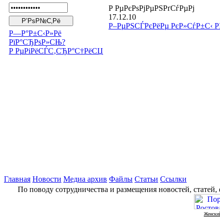
Р РµРєРѕРјРµРЅРґСѓРµРј
17.12.10
Р–РµРЅСЃРєРёРµ РєР»СѓР±С‹ РІ
Р—Р°Р±С‹Р»Рё
РїР°СЂРѕР»СЊ?
Р РµРіРёСЃС‚СЂР°С†РёСЏ
Главная
Новости
Медиа архив
Файлы
Статьи
Ссылки
По поводу сотрудничества и размещения новостей, статей,
Женский